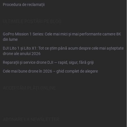
Procedura de reclamații
ULTIMELE POSTĂRI PE BLOG
GoPro Mission 1 Series: Cele mai mici și mai performante camere 8K
din lume
DJI Lito 1 și Lito X1: Tot ce știm până acum despre cele mai așteptate
drone ale anului 2026
Reparații și service drone DJI — rapid, sigur, fără griji
Cele mai bune drone în 2026 – ghid complet de alegere
ACCEPTĂM PLĂŢI ONLINE
ABONARE LA NEWSLETTER