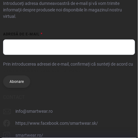
Introduceţi adresa dumneavoastră de e-mail şi vă vom trimite
informaţii despre produsele noi disponibile în magazinul nostru
virtual.
ADRESĂ DE E-MAIL
Prin introducerea adresei de e-mail, confirmați că sunteți de acord cu
prelucrarea datelor cu caracter personal.
Abonare
CONTACT
info
@
smartwear.ro
https://www.facebook.com/smartwear.sk/
smartwear.ro/