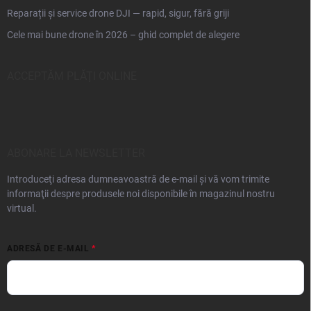
Reparații și service drone DJI — rapid, sigur, fără griji
Cele mai bune drone în 2026 – ghid complet de alegere
ACCEPTĂM PLĂŢI ONLINE
ABONARE LA NEWSLETTER
Introduceţi adresa dumneavoastră de e-mail şi vă vom trimite
informaţii despre produsele noi disponibile în magazinul nostru
virtual.
ADRESĂ DE E-MAIL