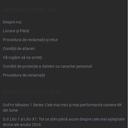
o
l
INFORMAȚII PENTRU TINE
Despre noi
Livrare și Plată
Procedura de reclamații și retur
Condiții de afaceri
Vă rugăm să ne scrieți
Condiții de protecție a datelor cu caracter personal
Procedura de reclamații
ULTIMELE POSTĂRI PE BLOG
GoPro Mission 1 Series: Cele mai mici și mai performante camere 8K
din lume
DJI Lito 1 și Lito X1: Tot ce știm până acum despre cele mai așteptate
drone ale anului 2026