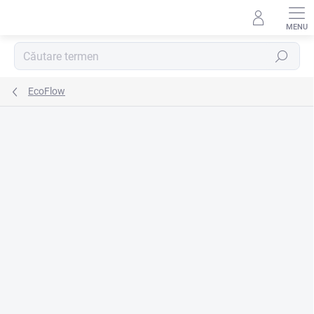
Treci
la
conținut
Căutare
EcoFlow