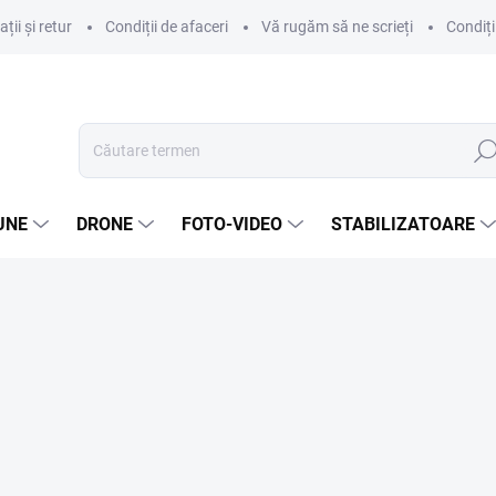
ii și retur
Condiții de afaceri
Vă rugăm să ne scrieți
Condiți
Căut
UNE
DRONE
FOTO-VIDEO
STABILIZATOARE