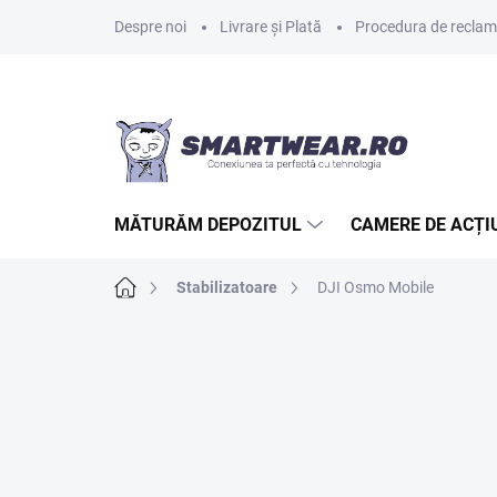
Treci
Despre noi
Livrare și Plată
Procedura de reclamaț
la
conținut
MĂTURĂM DEPOZITUL
CAMERE DE ACȚI
Acasă
Stabilizatoare
DJI Osmo Mobile