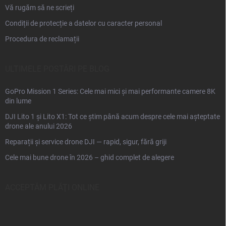
Vă rugăm să ne scrieți
Condiții de protecție a datelor cu caracter personal
Procedura de reclamații
ULTIMELE POSTĂRI PE BLOG
GoPro Mission 1 Series: Cele mai mici și mai performante camere 8K
din lume
DJI Lito 1 și Lito X1: Tot ce știm până acum despre cele mai așteptate
drone ale anului 2026
Reparații și service drone DJI — rapid, sigur, fără griji
Cele mai bune drone în 2026 – ghid complet de alegere
ACCEPTĂM PLĂŢI ONLINE