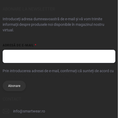
ABONARE LA NEWSLETTER
Introduceţi adresa dumneavoastră de e-mail şi vă vom trimite
informaţii despre produsele noi disponibile în magazinul nostru
virtual.
ADRESĂ DE E-MAIL
Prin introducerea adresei de e-mail, confirmați că sunteți de acord cu
prelucrarea datelor cu caracter personal.
Abonare
CONTACT
info
@
smartwear.ro