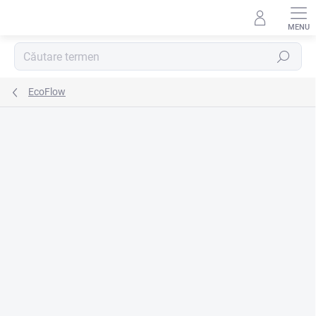
Treci
la
conținut
Căutare
EcoFlow