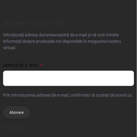
ABONARE LA NEWSLETTER
Introduceţi adresa dumneavoastră de e-mail şi vă vom trimite
informaţii despre produsele noi disponibile în magazinul nostru
virtual.
ADRESĂ DE E-MAIL
Prin introducerea adresei de e-mail, confirmați că sunteți de acord cu
prelucrarea datelor cu caracter personal.
Abonare
CONTACT