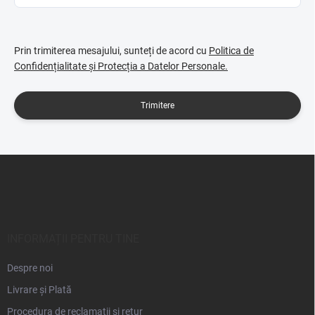
Prin trimiterea mesajului, sunteți de acord cu
Politica de
Confidențialitate și Protecția a Datelor Personale.
Trimitere
S
u
b
s
o
l
INFORMAȚII PENTRU TINE
Despre noi
Livrare și Plată
Procedura de reclamații și retur