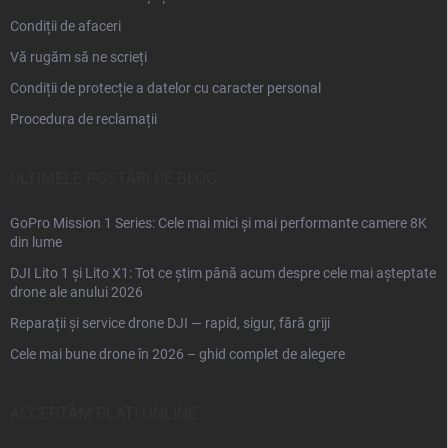
Condiții de afaceri
Vă rugăm să ne scrieți
Condiții de protecție a datelor cu caracter personal
Procedura de reclamații
ULTIMELE POSTĂRI PE BLOG
GoPro Mission 1 Series: Cele mai mici și mai performante camere 8K
din lume
DJI Lito 1 și Lito X1: Tot ce știm până acum despre cele mai așteptate
drone ale anului 2026
Reparații și service drone DJI — rapid, sigur, fără griji
Cele mai bune drone în 2026 – ghid complet de alegere
ACCEPTĂM PLĂŢI ONLINE