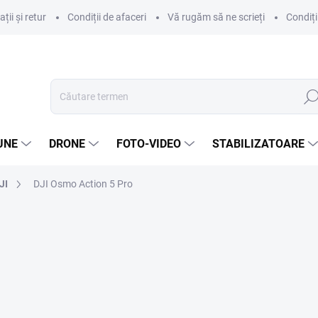
ii și retur
Condiții de afaceri
Vă rugăm să ne scrieți
Condiți
Căut
UNE
DRONE
FOTO-VIDEO
STABILIZATOARE
JI
DJI Osmo Action 5 Pro