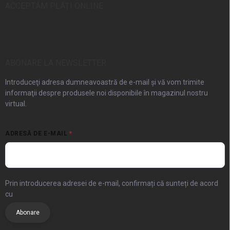
ACCEPTĂM PLĂŢI ONLINE
ABONARE LA NEWSLETTER
Introduceţi adresa dumneavoastră de e-mail şi vă vom trimite
informaţii despre produsele noi disponibile în magazinul nostru
virtual.
ADRESĂ DE E-MAIL
Prin introducerea adresei de e-mail, confirmați că sunteți de acord
cu
prelucrarea datelor cu caracter personal.
Abonare