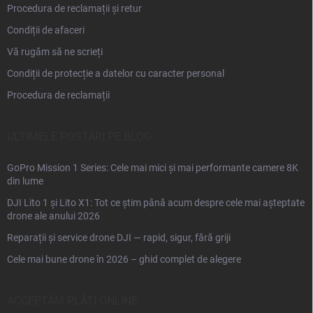
Procedura de reclamații și retur
Condiții de afaceri
Vă rugăm să ne scrieți
Condiții de protecție a datelor cu caracter personal
Procedura de reclamații
ULTIMELE POSTĂRI PE BLOG
GoPro Mission 1 Series: Cele mai mici și mai performante camere 8K
din lume
DJI Lito 1 și Lito X1: Tot ce știm până acum despre cele mai așteptate
drone ale anului 2026
Reparații și service drone DJI — rapid, sigur, fără griji
Cele mai bune drone în 2026 – ghid complet de alegere
ACCEPTĂM PLĂŢI ONLINE