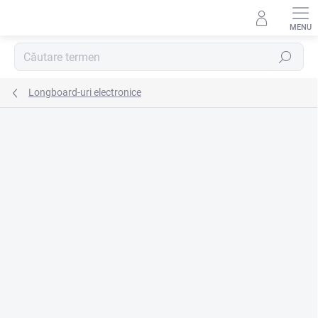
Treci
la
conținut
Căutare
Longboard-uri electronice