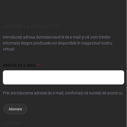
ABONARE LA NEWSLETTER
Introduceţi adresa dumneavoastră de e-mail şi vă vom trimite
informaţii despre produsele noi disponibile în magazinul nostru
virtual.
ADRESĂ DE E-MAIL
Prin introducerea adresei de e-mail, confirmați că sunteți de acord cu
prelucrarea datelor cu caracter personal.
Abonare
CONTACT