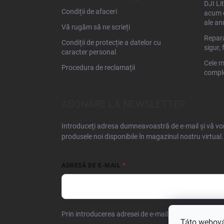
DJI Li
Condiții de afaceri
acum d
ale an
Vă rugăm să ne scrieți
Repara
Condiții de protecție a datelor cu
sigur, 
caracter personal
Cele m
Procedura de reclamații
comple
ABONARE LA NEWSLETTER
Introduceţi adresa dumneavoastră de e-mail şi vă vom
produsele noi disponibile în magazinul nostru virtual.
ADRESĂ DE E-MAIL
Prin introducerea adresei de e-mail, confirmați că su
Táto webová