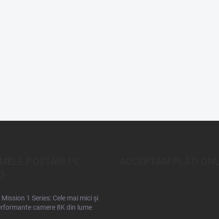
IMELE POSTĂRI PE
ACCEPTĂM PLĂŢI ONL
G
Mission 1 Series: Cele mai mici și
rformante camere 8K din lume