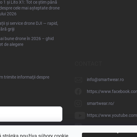
to 1 și Lito X1: Tot ce știm până
espre cele mai așteptate drone
ului 2026
ții și service drone DJI — rapid,
fără griji
ai bune drone în 2026 – ghid
t de alegere
CONTACT
 trimite informaţii despre
info
@
smartwear.ro
https://www.facebook.co
smartwear.ro/
https://www.youtube.c
@smartwear.sk
nteți de acord cu
prelucrarea
 stránka používa súbory cookie.