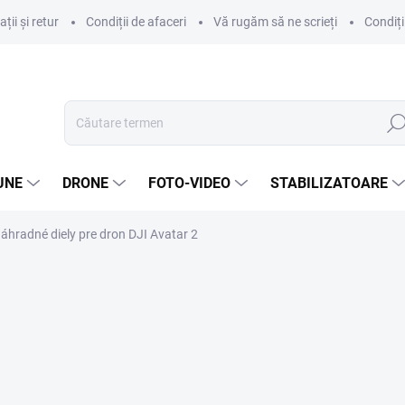
ii și retur
Condiții de afaceri
Vă rugăm să ne scrieți
Condiți
Căut
UNE
DRONE
FOTO-VIDEO
STABILIZATOARE
áhradné diely pre dron DJI Avatar 2