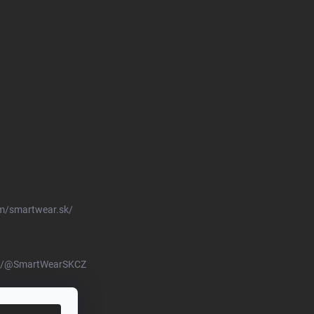
m/smartwear.sk/
om/@SmartWearSKCZ