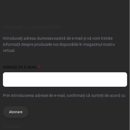
ABONARE LA NEWSLETTER
Introduceţi adresa dumneavoastră de e-mail şi vă vom trimite
informaţii despre produsele noi disponibile în magazinul nostru
virtual.
ADRESĂ DE E-MAIL
Prin introducerea adresei de e-mail, confirmați că sunteți de acord cu
prelucrarea datelor cu caracter personal.
Abonare
CONTACT