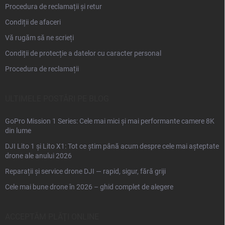
Procedura de reclamații și retur
Condiții de afaceri
Vă rugăm să ne scrieți
Condiții de protecție a datelor cu caracter personal
Procedura de reclamații
ULTIMELE POSTĂRI PE BLOG
GoPro Mission 1 Series: Cele mai mici și mai performante camere 8K
din lume
DJI Lito 1 și Lito X1: Tot ce știm până acum despre cele mai așteptate
drone ale anului 2026
Reparații și service drone DJI — rapid, sigur, fără griji
Cele mai bune drone în 2026 – ghid complet de alegere
ACCEPTĂM PLĂŢI ONLINE