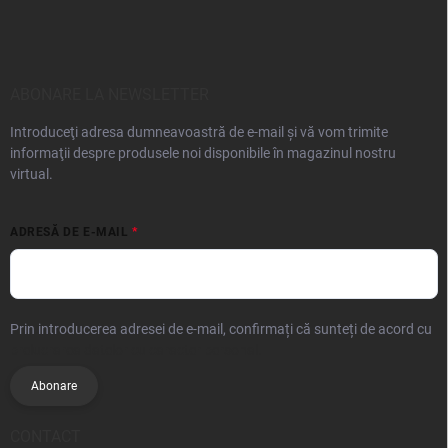
ABONARE LA NEWSLETTER
Introduceţi adresa dumneavoastră de e-mail şi vă vom trimite
informaţii despre produsele noi disponibile în magazinul nostru
virtual.
ADRESĂ DE E-MAIL
Prin introducerea adresei de e-mail, confirmați că sunteți de acord cu
prelucrarea datelor cu caracter personal.
Abonare
CONTACT