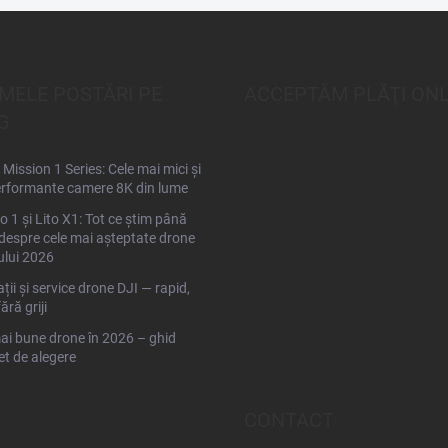
IMELE POSTĂRI PE
ACCEPTĂM PLĂŢI ONL
G
Mission 1 Series: Cele mai mici și
rformante camere 8K din lume
to 1 și Lito X1: Tot ce știm până
espre cele mai așteptate drone
ului 2026
ții și service drone DJI — rapid,
fără griji
ai bune drone în 2026 – ghid
t de alegere
CONTACT