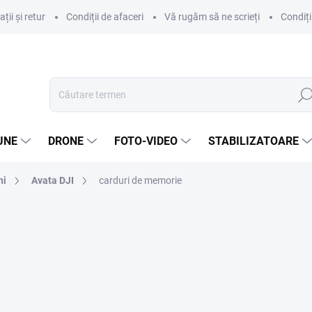
ii și retur
Condiții de afaceri
Vă rugăm să ne scrieți
Condiți
Căut
UNE
DRONE
FOTO-VIDEO
STABILIZATOARE
hi
Avata DJI
carduri de memorie