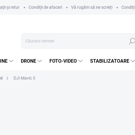
ii și retur
Condiții de afaceri
Vă rugăm să ne scrieți
Condiți
Căut
UNE
DRONE
FOTO-VIDEO
STABILIZATOARE
hi
DJI Mavic 3