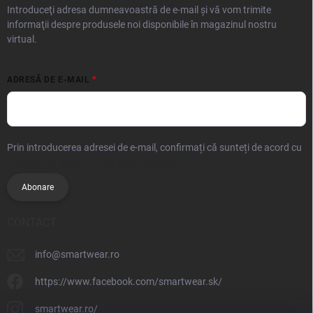
Introduceţi adresa dumneavoastră de e-mail şi vă vom trimite
informaţii despre produsele noi disponibile în magazinul nostru
virtual.
ADRESĂ DE E-MAIL
Prin introducerea adresei de e-mail, confirmați că sunteți de acord cu
prelucrarea datelor cu caracter personal.
Abonare
CONTACT
info
@
smartwear.ro
https://www.facebook.com/smartwear.sk/
smartwear.ro/