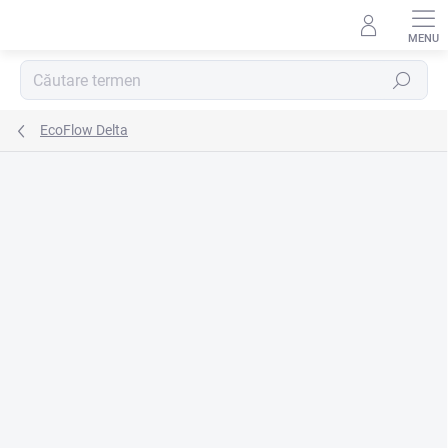
Treci
la
conținut
Căutare
EcoFlow Delta