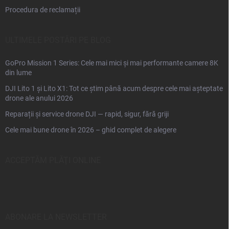
Procedura de reclamații
ULTIMELE POSTĂRI PE BLOG
GoPro Mission 1 Series: Cele mai mici și mai performante camere 8K
din lume
DJI Lito 1 și Lito X1: Tot ce știm până acum despre cele mai așteptate
drone ale anului 2026
Reparații și service drone DJI — rapid, sigur, fără griji
Cele mai bune drone în 2026 – ghid complet de alegere
ACCEPTĂM PLĂŢI ONLINE
ABONARE LA NEWSLETTER