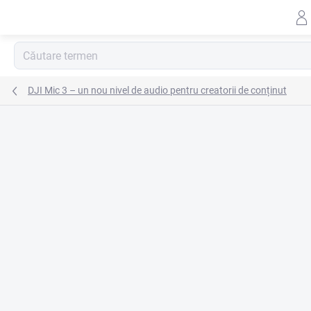
Treci
la
conținut
DJI Mic 3 – un nou nivel de audio pentru creatorii de conținut