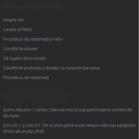
o
l
INFORMAȚII PENTRU TINE
Despre noi
Livrare și Plată
Procedura de reclamații și retur
Condiții de afaceri
Vă rugăm să ne scrieți
Condiții de protecție a datelor cu caracter personal
Procedura de reclamații
ULTIMELE POSTĂRI PE BLOG
GoPro Mission 1 Series: Cele mai mici și mai performante camere 8K
din lume
DJI Lito 1 și Lito X1: Tot ce știm până acum despre cele mai așteptate
drone ale anului 2026