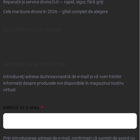
Reparații și service drone DJI — rapid, sigur, fără griji
Cele mai bune drone în 2026 – ghid complet de alegere
ACCEPTĂM PLĂŢI ONLINE
ABONARE LA NEWSLETTER
Introduceţi adresa dumneavoastră de e-mail şi vă vom trimite
informaţii despre produsele noi disponibile în magazinul nostru
virtual.
ADRESĂ DE E-MAIL
Prin introducerea adresei de e-mail, confirmați că sunteți de acord cu