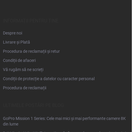
b
s
o
l
INFORMAȚII PENTRU TINE
Despre noi
Livrare și Plată
Procedura de reclamații și retur
Condiții de afaceri
Vă rugăm să ne scrieți
Condiții de protecție a datelor cu caracter personal
Procedura de reclamații
ULTIMELE POSTĂRI PE BLOG
GoPro Mission 1 Series: Cele mai mici și mai performante camere 8K
din lume