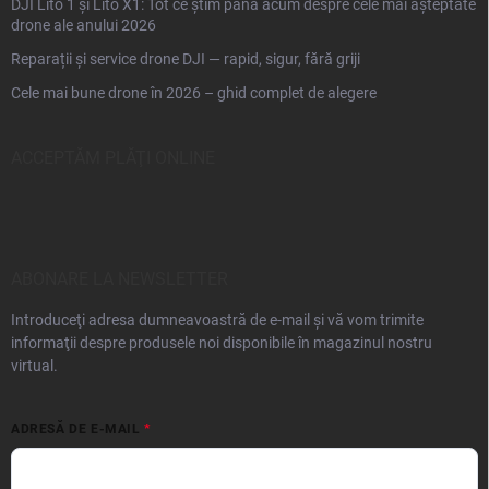
DJI Lito 1 și Lito X1: Tot ce știm până acum despre cele mai așteptate
drone ale anului 2026
Reparații și service drone DJI — rapid, sigur, fără griji
Cele mai bune drone în 2026 – ghid complet de alegere
ACCEPTĂM PLĂŢI ONLINE
ABONARE LA NEWSLETTER
Introduceţi adresa dumneavoastră de e-mail şi vă vom trimite
informaţii despre produsele noi disponibile în magazinul nostru
virtual.
ADRESĂ DE E-MAIL