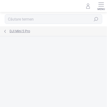
Treci
la
conținut
Căutare
DJI Mini 5 Pro