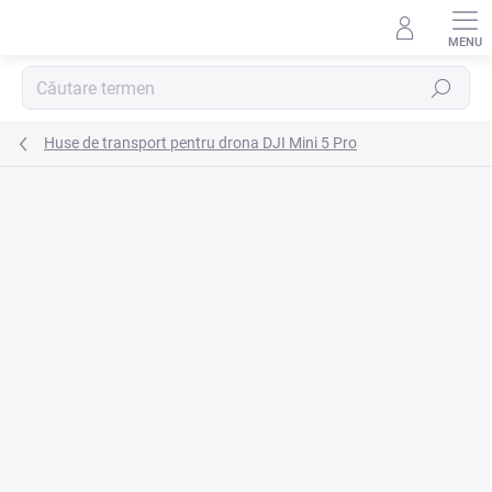
Treci
la
conținut
Căutare
Huse de transport pentru drona DJI Mini 5 Pro