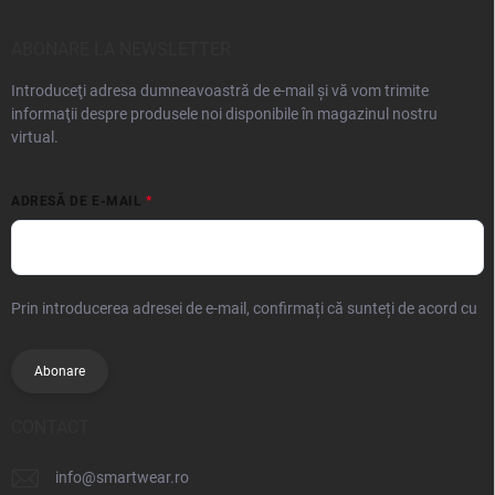
ABONARE LA NEWSLETTER
Introduceţi adresa dumneavoastră de e-mail şi vă vom trimite
informaţii despre produsele noi disponibile în magazinul nostru
virtual.
ADRESĂ DE E-MAIL
Prin introducerea adresei de e-mail, confirmați că sunteți de acord cu
prelucrarea datelor cu caracter personal.
Abonare
CONTACT
info
@
smartwear.ro