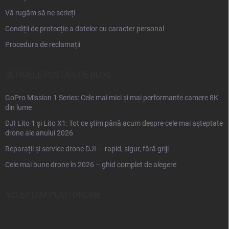
Vă rugăm să ne scrieți
Condiții de protecție a datelor cu caracter personal
Procedura de reclamații
ULTIMELE POSTĂRI PE BLOG
GoPro Mission 1 Series: Cele mai mici și mai performante camere 8K
din lume
DJI Lito 1 și Lito X1: Tot ce știm până acum despre cele mai așteptate
drone ale anului 2026
Reparații și service drone DJI — rapid, sigur, fără griji
Cele mai bune drone în 2026 – ghid complet de alegere
ACCEPTĂM PLĂŢI ONLINE