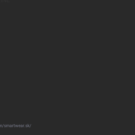
INE
m/smartwear.sk/