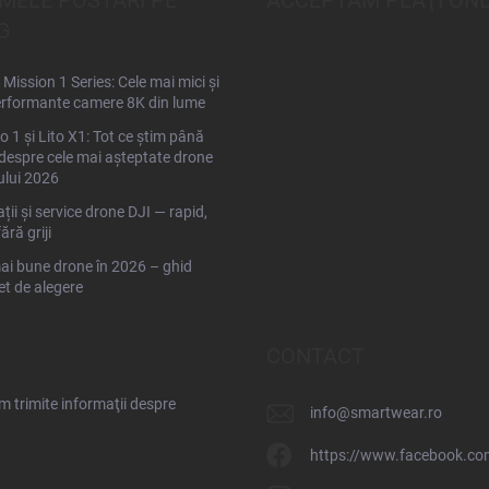
IMELE POSTĂRI PE
ACCEPTĂM PLĂŢI ONL
G
Mission 1 Series: Cele mai mici și
rformante camere 8K din lume
to 1 și Lito X1: Tot ce știm până
espre cele mai așteptate drone
ului 2026
ții și service drone DJI — rapid,
fără griji
ai bune drone în 2026 – ghid
t de alegere
CONTACT
 trimite informaţii despre
info
@
smartwear.ro
https://www.facebook.co