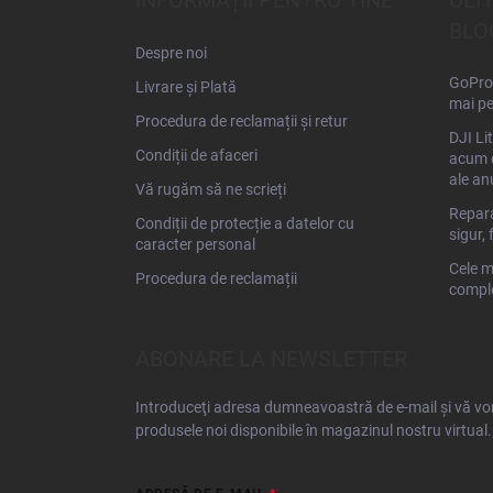
INFORMAȚII PENTRU TINE
ULT
o
BLO
l
Despre noi
GoPro 
Livrare și Plată
mai pe
Procedura de reclamații și retur
DJI Li
Condiții de afaceri
acum d
ale an
Vă rugăm să ne scrieți
Repara
Condiții de protecție a datelor cu
sigur, 
caracter personal
Cele m
Procedura de reclamații
comple
ABONARE LA NEWSLETTER
Introduceţi adresa dumneavoastră de e-mail şi vă vom
produsele noi disponibile în magazinul nostru virtual.