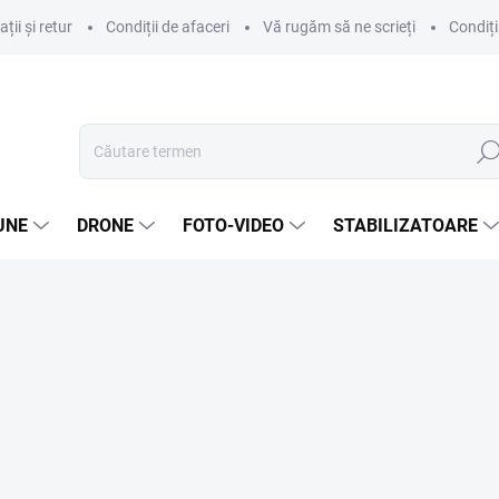
ii și retur
Condiții de afaceri
Vă rugăm să ne scrieți
Condiți
Căut
UNE
DRONE
FOTO-VIDEO
STABILIZATOARE