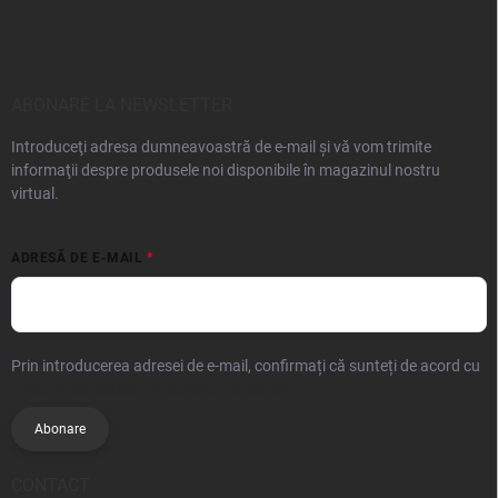
ABONARE LA NEWSLETTER
Introduceţi adresa dumneavoastră de e-mail şi vă vom trimite
informaţii despre produsele noi disponibile în magazinul nostru
virtual.
ADRESĂ DE E-MAIL
Prin introducerea adresei de e-mail, confirmați că sunteți de acord cu
prelucrarea datelor cu caracter personal.
Abonare
CONTACT