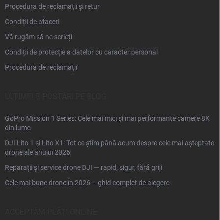
Procedura de reclamații și retur
Condiții de afaceri
Vă rugăm să ne scrieți
Condiții de protecție a datelor cu caracter personal
Procedura de reclamații
ULTIMELE POSTĂRI PE BLOG
GoPro Mission 1 Series: Cele mai mici și mai performante camere 8K
din lume
DJI Lito 1 și Lito X1: Tot ce știm până acum despre cele mai așteptate
drone ale anului 2026
Reparații și service drone DJI — rapid, sigur, fără griji
Cele mai bune drone în 2026 – ghid complet de alegere
ACCEPTĂM PLĂŢI ONLINE