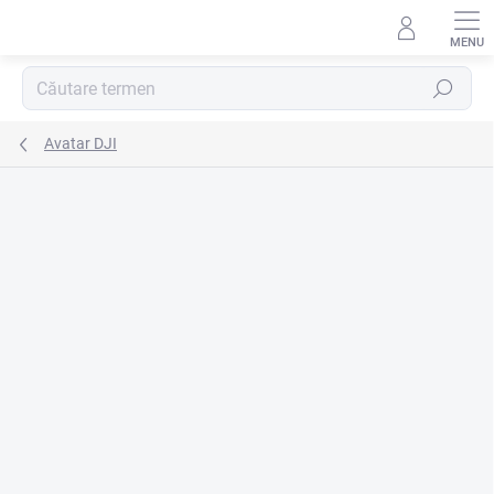
Treci
la
conținut
Căutare
Avatar DJI