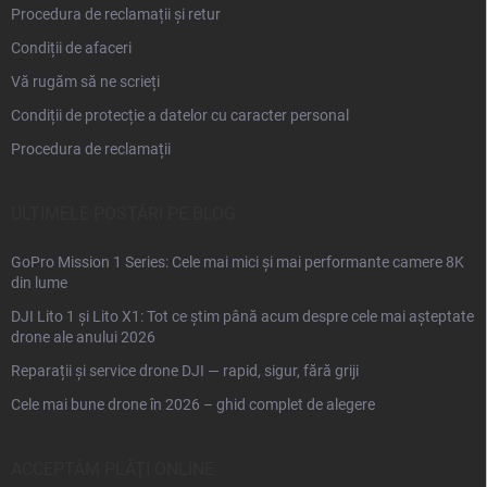
Procedura de reclamații și retur
Condiții de afaceri
Vă rugăm să ne scrieți
Condiții de protecție a datelor cu caracter personal
Procedura de reclamații
ULTIMELE POSTĂRI PE BLOG
GoPro Mission 1 Series: Cele mai mici și mai performante camere 8K
din lume
DJI Lito 1 și Lito X1: Tot ce știm până acum despre cele mai așteptate
drone ale anului 2026
Reparații și service drone DJI — rapid, sigur, fără griji
Cele mai bune drone în 2026 – ghid complet de alegere
ACCEPTĂM PLĂŢI ONLINE