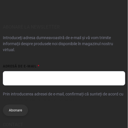
ABONARE LA NEWSLETTER
Introduceţi adresa dumneavoastră de e-mail şi vă vom trimite
informaţii despre produsele noi disponibile în magazinul nostru
virtual.
ADRESĂ DE E-MAIL
Prin introducerea adresei de e-mail, confirmați că sunteți de acord cu
prelucrarea datelor cu caracter personal.
Abonare
CONTACT