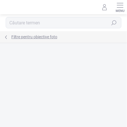
Treci
la
conținut
Căutare
Filtre pentru obiective foto