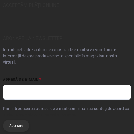
ACCEPTĂM PLĂŢI ONLINE
ABONARE LA NEWSLETTER
Introduceţi adresa dumneavoastră de e-mail şi vă vom trimite
informaţii despre produsele noi disponibile în magazinul nostru
virtual.
ADRESĂ DE E-MAIL
Prin introducerea adresei de e-mail, confirmați că sunteți de acord cu
prelucrarea datelor cu caracter personal.
Abonare