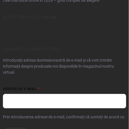
Cele mai bune drone în 2026 – ghid complet de alegere
ACCEPTĂM PLĂŢI ONLINE
ABONARE LA NEWSLETTER
Introduceţi adresa dumneavoastră de e-mail şi vă vom trimite
informaţii despre produsele noi disponibile în magazinul nostru
virtual.
ADRESĂ DE E-MAIL
Prin introducerea adresei de e-mail, confirmați că sunteți de acord cu
prelucrarea datelor cu caracter personal.