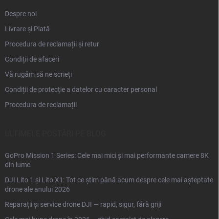
Despre noi
Livrare și Plată
Procedura de reclamații și retur
Condiții de afaceri
Vă rugăm să ne scrieți
Condiții de protecție a datelor cu caracter personal
Procedura de reclamații
ULTIMELE POSTĂRI PE BLOG
GoPro Mission 1 Series: Cele mai mici și mai performante camere 8K
din lume
DJI Lito 1 și Lito X1: Tot ce știm până acum despre cele mai așteptate
drone ale anului 2026
Reparații și service drone DJI — rapid, sigur, fără griji