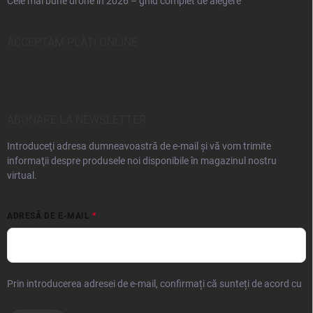
Cele mai bune drone în 2026 – ghid complet de alegere
ACCEPTĂM PLĂŢI ONLINE
ABONARE LA NEWSLETTER
Introduceţi adresa dumneavoastră de e-mail şi vă vom trimite
informaţii despre produsele noi disponibile în magazinul nostru
virtual.
ADRESĂ DE E-MAIL
Prin introducerea adresei de e-mail, confirmați că sunteți de acord cu
prelucrarea datelor cu caracter personal.