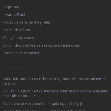
Despre noi
Livrare și Plată
Procedura de reclamații și retur
Condiții de afaceri
Vă rugăm să ne scrieți
Condiții de protecție a datelor cu caracter personal
Procedura de reclamații
ULTIMELE POSTĂRI PE BLOG
GoPro Mission 1 Series: Cele mai mici și mai performante camere 8K
din lume
DJI Lito 1 și Lito X1: Tot ce știm până acum despre cele mai așteptate
drone ale anului 2026
Reparații și service drone DJI — rapid, sigur, fără griji