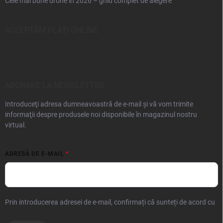
Cele mai bune drone în 2026 – ghid complet de alegere
ACCEPTĂM PLĂŢI ONLINE
ABONARE LA NEWSLETTER
Introduceţi adresa dumneavoastră de e-mail şi vă vom trimite
informaţii despre produsele noi disponibile în magazinul nostru
virtual.
ADRESĂ DE E-MAIL
Prin introducerea adresei de e-mail, confirmați că sunteți de acord cu
prelucrarea datelor cu caracter personal.