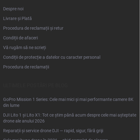
Despre noi
Livrare și Plată
Procedura de reclamații și retur
Condiții de afaceri
Vă rugăm să ne scrieți
Condiții de protecție a datelor cu caracter personal
Procedura de reclamații
ULTIMELE POSTĂRI PE BLOG
GoPro Mission 1 Series: Cele mai mici și mai performante camere 8K
din lume
DJI Lito 1 și Lito X1: Tot ce știm până acum despre cele mai așteptate
drone ale anului 2026
Reparații și service drone DJI — rapid, sigur, fără griji