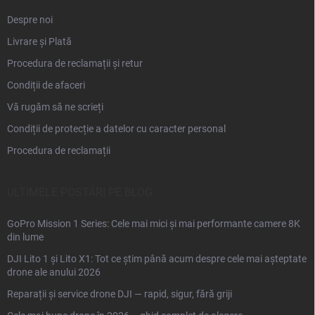
Despre noi
Livrare și Plată
Procedura de reclamații și retur
Condiții de afaceri
Vă rugăm să ne scrieți
Condiții de protecție a datelor cu caracter personal
Procedura de reclamații
ULTIMELE POSTĂRI PE BLOG
GoPro Mission 1 Series: Cele mai mici și mai performante camere 8K
din lume
DJI Lito 1 și Lito X1: Tot ce știm până acum despre cele mai așteptate
drone ale anului 2026
Reparații și service drone DJI — rapid, sigur, fără griji