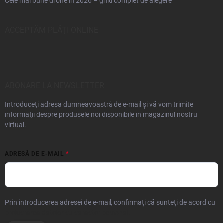
Cele mai bune drone în 2026 – ghid complet de alegere
ACCEPTĂM PLĂŢI ONLINE
ABONARE LA NEWSLETTER
Introduceţi adresa dumneavoastră de e-mail şi vă vom trimite
informaţii despre produsele noi disponibile în magazinul nostru
virtual.
ADRESĂ DE E-MAIL
Prin introducerea adresei de e-mail, confirmați că sunteți de acord cu
prelucrarea datelor cu caracter personal.