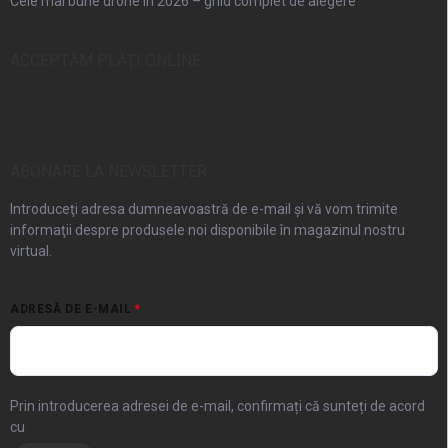
Cele mai bune drone în 2026 – ghid complet de alegere
ACCEPTĂM PLĂŢI ONLINE
ABONARE LA NEWSLETTER
Introduceţi adresa dumneavoastră de e-mail şi vă vom trimite
informaţii despre produsele noi disponibile în magazinul nostru
virtual.
ADRESĂ DE E-MAIL
Prin introducerea adresei de e-mail, confirmați că sunteți de acord
cu
prelucrarea datelor cu caracter personal.