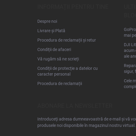
s
INFORMAȚII PENTRU TINE
ULT
o
BLO
l
Despre noi
GoPro 
Livrare și Plată
mai pe
Procedura de reclamații și retur
DJI Li
Condiții de afaceri
acum d
ale an
Vă rugăm să ne scrieți
Repara
Condiții de protecție a datelor cu
sigur, 
caracter personal
Cele m
Procedura de reclamații
comple
ABONARE LA NEWSLETTER
Introduceţi adresa dumneavoastră de e-mail şi vă vom
produsele noi disponibile în magazinul nostru virtual.