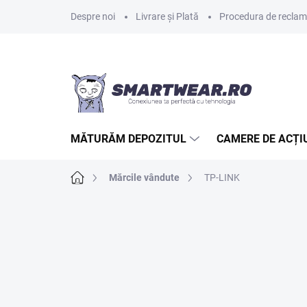
Treci
Despre noi
Livrare și Plată
Procedura de reclamaț
la
conținut
MĂTURĂM DEPOZITUL
CAMERE DE ACȚI
Acasă
Mărcile vândute
TP-LINK