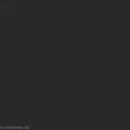
INE
m/smartwear.sk/