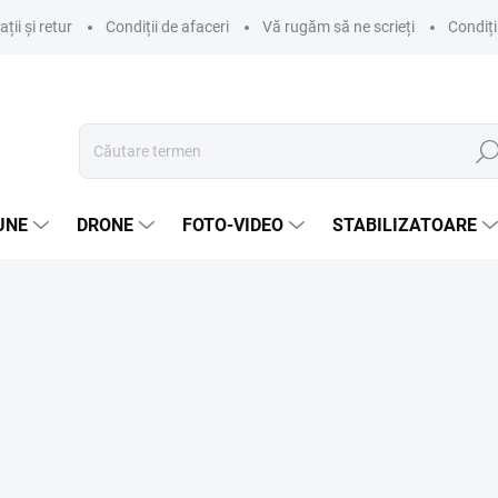
ii și retur
Condiții de afaceri
Vă rugăm să ne scrieți
Condiți
Căut
UNE
DRONE
FOTO-VIDEO
STABILIZATOARE