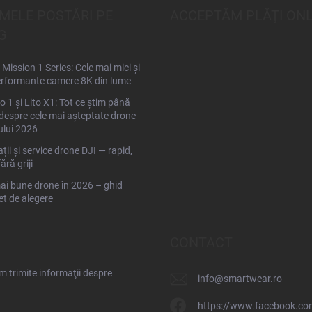
IMELE POSTĂRI PE
ACCEPTĂM PLĂŢI ONL
G
Mission 1 Series: Cele mai mici și
rformante camere 8K din lume
to 1 și Lito X1: Tot ce știm până
espre cele mai așteptate drone
ului 2026
ții și service drone DJI — rapid,
fără griji
ai bune drone în 2026 – ghid
t de alegere
CONTACT
 trimite informaţii despre
info
@
smartwear.ro
https://www.facebook.co