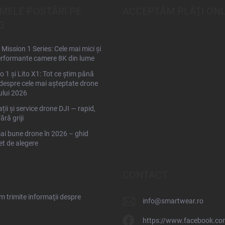
IMELE POSTĂRI PE
ACCEPTĂM PLĂŢI ONL
G
Mission 1 Series: Cele mai mici și
rformante camere 8K din lume
to 1 și Lito X1: Tot ce știm până
espre cele mai așteptate drone
ului 2026
ții și service drone DJI — rapid,
fără griji
ai bune drone în 2026 – ghid
t de alegere
CONTACT
 trimite informaţii despre
info
@
smartwear.ro
https://www.facebook.co