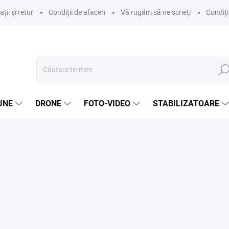
ii și retur
Condiții de afaceri
Vă rugăm să ne scrieți
Condiți
Căut
UNE
DRONE
FOTO-VIDEO
STABILIZATOARE