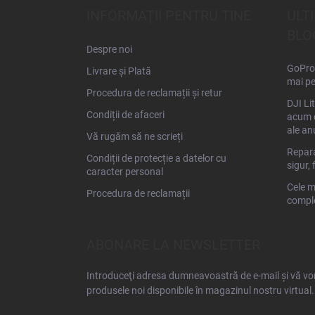
s
INFORMAȚII PENTRU TINE
ULT
o
BLO
l
Despre noi
GoPro 
Livrare și Plată
mai pe
Procedura de reclamații și retur
DJI Li
Condiții de afaceri
acum d
ale an
Vă rugăm să ne scrieți
Repara
Condiții de protecție a datelor cu
sigur, 
caracter personal
Cele m
Procedura de reclamații
comple
ABONARE LA NEWSLETTER
Introduceţi adresa dumneavoastră de e-mail şi vă vom
produsele noi disponibile în magazinul nostru virtual.