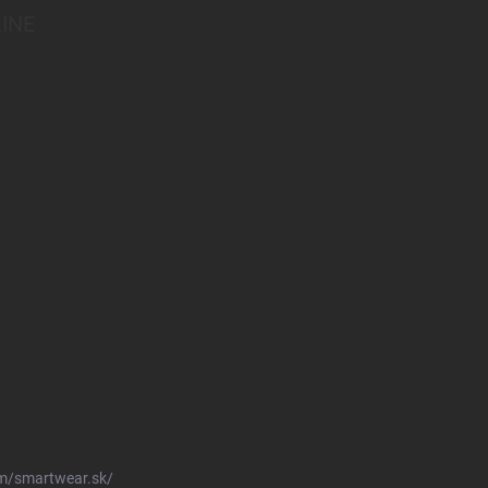
INE
m/smartwear.sk/