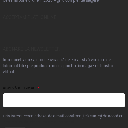
Cele mai bune drone în 2026 – ghid complet de alegere
ACCEPTĂM PLĂŢI ONLINE
ABONARE LA NEWSLETTER
Introduceţi adresa dumneavoastră de e-mail şi vă vom trimite
informaţii despre produsele noi disponibile în magazinul nostru
virtual.
ADRESĂ DE E-MAIL
Prin introducerea adresei de e-mail, confirmați că sunteți de acord cu
prelucrarea datelor cu caracter personal.