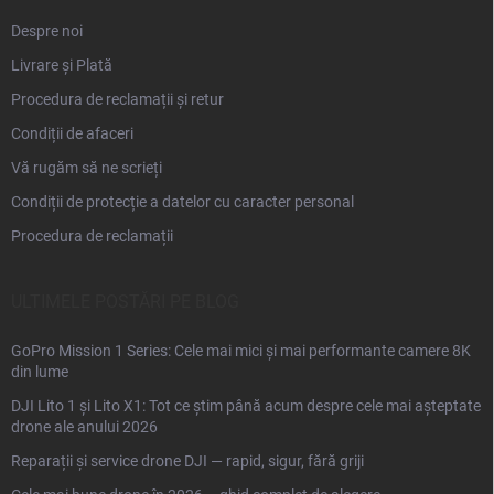
Despre noi
Livrare și Plată
Procedura de reclamații și retur
Condiții de afaceri
Vă rugăm să ne scrieți
Condiții de protecție a datelor cu caracter personal
Procedura de reclamații
ULTIMELE POSTĂRI PE BLOG
GoPro Mission 1 Series: Cele mai mici și mai performante camere 8K
din lume
DJI Lito 1 și Lito X1: Tot ce știm până acum despre cele mai așteptate
drone ale anului 2026
Reparații și service drone DJI — rapid, sigur, fără griji