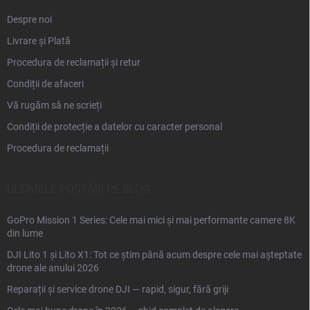
Despre noi
Livrare și Plată
Procedura de reclamații și retur
Condiții de afaceri
Vă rugăm să ne scrieți
Condiții de protecție a datelor cu caracter personal
Procedura de reclamații
ULTIMELE POSTĂRI PE BLOG
GoPro Mission 1 Series: Cele mai mici și mai performante camere 8K
din lume
DJI Lito 1 și Lito X1: Tot ce știm până acum despre cele mai așteptate
drone ale anului 2026
Reparații și service drone DJI — rapid, sigur, fără griji