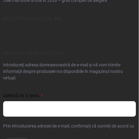
Cele mai bune drone în 2026 – ghid complet de alegere
ACCEPTĂM PLĂŢI ONLINE
ABONARE LA NEWSLETTER
Introduceţi adresa dumneavoastră de e-mail şi vă vom trimite
informaţii despre produsele noi disponibile în magazinul nostru
virtual.
ADRESĂ DE E-MAIL
Prin introducerea adresei de e-mail, confirmați că sunteți de acord cu
prelucrarea datelor cu caracter personal.