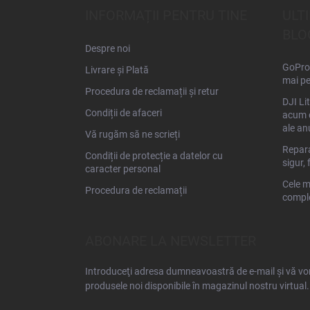
s
INFORMAȚII PENTRU TINE
ULT
o
BLO
l
Despre noi
GoPro 
Livrare și Plată
mai pe
Procedura de reclamații și retur
DJI Li
Condiții de afaceri
acum d
ale an
Vă rugăm să ne scrieți
Repara
Condiții de protecție a datelor cu
sigur, 
caracter personal
Cele m
Procedura de reclamații
comple
ABONARE LA NEWSLETTER
Introduceţi adresa dumneavoastră de e-mail şi vă vom
produsele noi disponibile în magazinul nostru virtual.