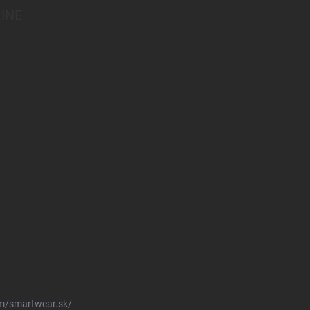
INE
m/smartwear.sk/