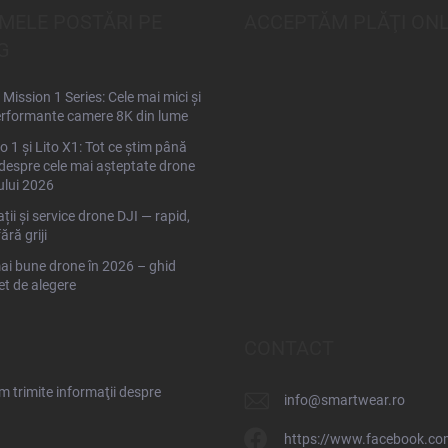
IMELE POSTĂRI PE
ACCEPTĂM PLĂŢI ONL
G
Mission 1 Series: Cele mai mici și
rformante camere 8K din lume
to 1 și Lito X1: Tot ce știm până
espre cele mai așteptate drone
ului 2026
ții și service drone DJI — rapid,
fără griji
ai bune drone în 2026 – ghid
t de alegere
CONTACT
 trimite informaţii despre
info
@
smartwear.ro
https://www.facebook.co