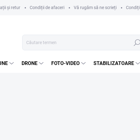
ii și retur
Condiții de afaceri
Vă rugăm să ne scrieți
Condiți
Căut
UNE
DRONE
FOTO-VIDEO
STABILIZATOARE