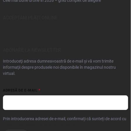
Cele mai bune drone în 2026 – ghid complet de alegere
ACCEPTĂM PLĂŢI ONLINE
ABONARE LA NEWSLETTER
Introduceţi adresa dumneavoastră de e-mail şi vă vom trimite
informaţii despre produsele noi disponibile în magazinul nostru
virtual.
ADRESĂ DE E-MAIL
Prin introducerea adresei de e-mail, confirmați că sunteți de acord cu
prelucrarea datelor cu caracter personal.