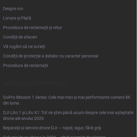
Despre noi
Livrare și Plată
Procedura de reclamații și retur
Condiții de afaceri
Vă rugăm să ne scrieți
Condiții de protecție a datelor cu caracter personal
Procedura de reclamații
ULTIMELE POSTĂRI PE BLOG
GoPro Mission 1 Series: Cele mai mici și mai performante camere 8K
din lume
DJI Lito 1 și Lito X1: Tot ce știm până acum despre cele mai așteptate
drone ale anului 2026
Reparații și service drone DJI — rapid, sigur, fără griji