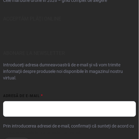
Cele mai bune drone în 2026 – ghid complet de alegere
ACCEPTĂM PLĂŢI ONLINE
ABONARE LA NEWSLETTER
Introduceţi adresa dumneavoastră de e-mail şi vă vom trimite
informaţii despre produsele noi disponibile în magazinul nostru
virtual.
ADRESĂ DE E-MAIL
Prin introducerea adresei de e-mail, confirmați că sunteți de acord cu
prelucrarea datelor cu caracter personal.