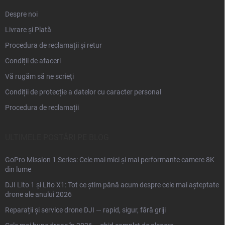
Despre noi
Livrare și Plată
Procedura de reclamații și retur
Condiții de afaceri
Vă rugăm să ne scrieți
Condiții de protecție a datelor cu caracter personal
Procedura de reclamații
ULTIMELE POSTĂRI PE BLOG
GoPro Mission 1 Series: Cele mai mici și mai performante camere 8K
din lume
DJI Lito 1 și Lito X1: Tot ce știm până acum despre cele mai așteptate
drone ale anului 2026
Reparații și service drone DJI — rapid, sigur, fără griji