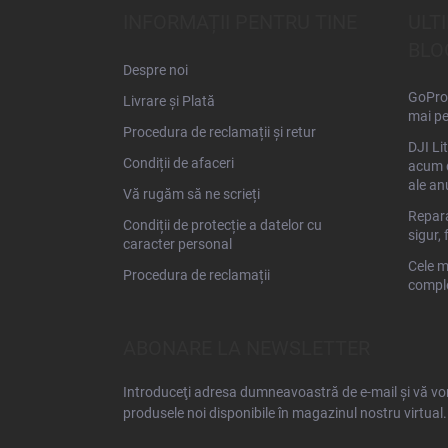
s
INFORMAȚII PENTRU TINE
ULT
o
BLO
l
Despre noi
GoPro 
Livrare și Plată
mai pe
Procedura de reclamații și retur
DJI Li
Condiții de afaceri
acum d
ale an
Vă rugăm să ne scrieți
Repara
Condiții de protecție a datelor cu
sigur, 
caracter personal
Cele m
Procedura de reclamații
comple
ABONARE LA NEWSLETTER
Introduceţi adresa dumneavoastră de e-mail şi vă vom
produsele noi disponibile în magazinul nostru virtual.