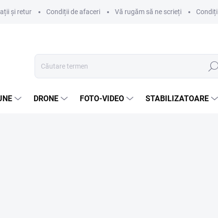
ii și retur
Condiții de afaceri
Vă rugăm să ne scrieți
Condiți
Căut
UNE
DRONE
FOTO-VIDEO
STABILIZATOARE