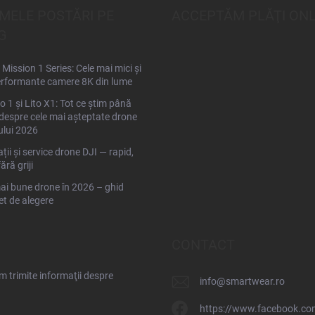
IMELE POSTĂRI PE
ACCEPTĂM PLĂŢI ONL
G
Mission 1 Series: Cele mai mici și
rformante camere 8K din lume
to 1 și Lito X1: Tot ce știm până
espre cele mai așteptate drone
ului 2026
ții și service drone DJI — rapid,
fără griji
ai bune drone în 2026 – ghid
t de alegere
CONTACT
 trimite informaţii despre
info
@
smartwear.ro
https://www.facebook.co