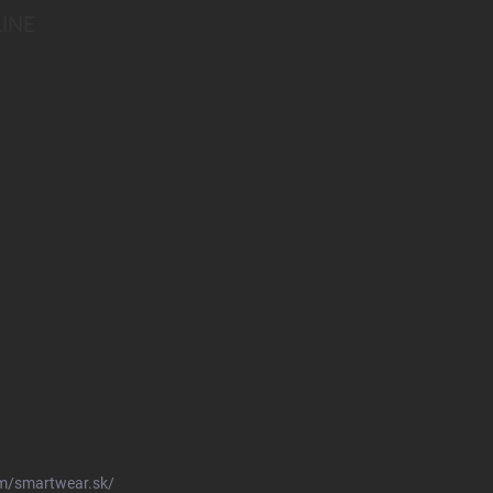
INE
m/smartwear.sk/