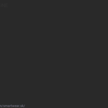
INE
m/smartwear.sk/