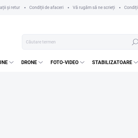
ii și retur
Condiții de afaceri
Vă rugăm să ne scrieți
Condiți
Căut
UNE
DRONE
FOTO-VIDEO
STABILIZATOARE