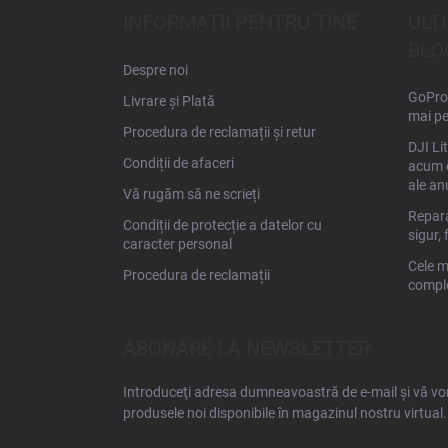
s
INFORMAȚII PENTRU TINE
ULT
o
BLO
l
Despre noi
GoPro 
Livrare și Plată
mai pe
Procedura de reclamații și retur
DJI Li
Condiții de afaceri
acum d
ale an
Vă rugăm să ne scrieți
Repara
Condiții de protecție a datelor cu
sigur, 
caracter personal
Cele m
Procedura de reclamații
comple
ABONARE LA NEWSLETTER
Introduceţi adresa dumneavoastră de e-mail şi vă vom
produsele noi disponibile în magazinul nostru virtual.