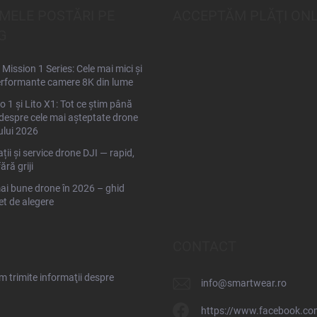
IMELE POSTĂRI PE
ACCEPTĂM PLĂŢI ONL
G
Mission 1 Series: Cele mai mici și
rformante camere 8K din lume
to 1 și Lito X1: Tot ce știm până
espre cele mai așteptate drone
ului 2026
ții și service drone DJI — rapid,
fără griji
ai bune drone în 2026 – ghid
t de alegere
CONTACT
 trimite informaţii despre
info
@
smartwear.ro
https://www.facebook.co