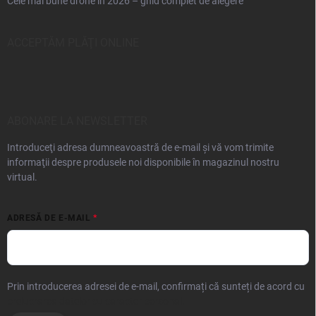
Cele mai bune drone în 2026 – ghid complet de alegere
ACCEPTĂM PLĂŢI ONLINE
ABONARE LA NEWSLETTER
Introduceţi adresa dumneavoastră de e-mail şi vă vom trimite
informaţii despre produsele noi disponibile în magazinul nostru
virtual.
ADRESĂ DE E-MAIL
Prin introducerea adresei de e-mail, confirmați că sunteți de acord cu
prelucrarea datelor cu caracter personal.