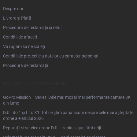
Despre noi
Livrare și Plată
Procedura de reclamații și retur
Condiții de afaceri
Vă rugăm să ne scrieți
Condiții de protecție a datelor cu caracter personal
Procedura de reclamații
ULTIMELE POSTĂRI PE BLOG
GoPro Mission 1 Series: Cele mai mici și mai performante camere 8K
din lume
DJI Lito 1 și Lito X1: Tot ce știm până acum despre cele mai așteptate
drone ale anului 2026
Reparații și service drone DJI — rapid, sigur, fără griji