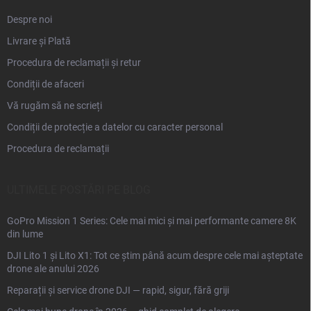
Despre noi
Livrare și Plată
Procedura de reclamații și retur
Condiții de afaceri
Vă rugăm să ne scrieți
Condiții de protecție a datelor cu caracter personal
Procedura de reclamații
ULTIMELE POSTĂRI PE BLOG
GoPro Mission 1 Series: Cele mai mici și mai performante camere 8K
din lume
DJI Lito 1 și Lito X1: Tot ce știm până acum despre cele mai așteptate
drone ale anului 2026
Reparații și service drone DJI — rapid, sigur, fără griji