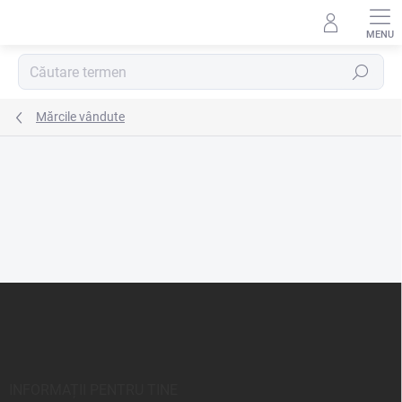
Treci
la
conținut
Căutare
Mărcile vândute
S
u
b
s
o
l
INFORMAȚII PENTRU TINE