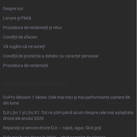
Despre noi
Livrare și Plată
Procedura de reclamații și retur
Condiții de afaceri
Vă rugăm să ne scrieți
Condiții de protecție a datelor cu caracter personal
Procedura de reclamații
ULTIMELE POSTĂRI PE BLOG
GoPro Mission 1 Series: Cele mai mici și mai performante camere 8K
din lume
DJI Lito 1 și Lito X1: Tot ce știm până acum despre cele mai așteptate
drone ale anului 2026
Reparații și service drone DJI — rapid, sigur, fără griji