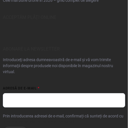
Cele mai bune drone în 2026 – ghid complet de alegere
ACCEPTĂM PLĂŢI ONLINE
ABONARE LA NEWSLETTER
Introduceţi adresa dumneavoastră de e-mail şi vă vom trimite
informaţii despre produsele noi disponibile în magazinul nostru
virtual.
ADRESĂ DE E-MAIL
Prin introducerea adresei de e-mail, confirmați că sunteți de acord cu
prelucrarea datelor cu caracter personal.