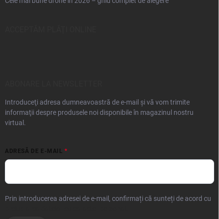
Cele mai bune drone în 2026 – ghid complet de alegere
ACCEPTĂM PLĂŢI ONLINE
ABONARE LA NEWSLETTER
Introduceţi adresa dumneavoastră de e-mail şi vă vom trimite
informaţii despre produsele noi disponibile în magazinul nostru
virtual.
ADRESĂ DE E-MAIL
Prin introducerea adresei de e-mail, confirmați că sunteți de acord cu
prelucrarea datelor cu caracter personal.