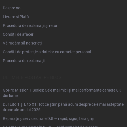
Despre noi
Livrare și Plată
Procedura de reclamații și retur
Condiții de afaceri
Vă rugăm să ne scrieți
Condiții de protecție a datelor cu caracter personal
Procedura de reclamații
ULTIMELE POSTĂRI PE BLOG
GoPro Mission 1 Series: Cele mai mici și mai performante camere 8K
din lume
DJI Lito 1 și Lito X1: Tot ce știm până acum despre cele mai așteptate
drone ale anului 2026
Reparații și service drone DJI — rapid, sigur, fără griji