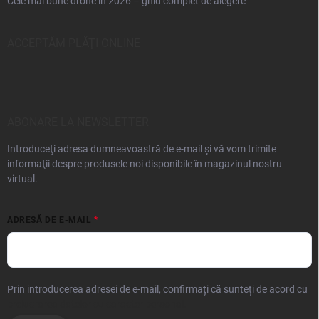
Cele mai bune drone în 2026 – ghid complet de alegere
ACCEPTĂM PLĂŢI ONLINE
ABONARE LA NEWSLETTER
Introduceţi adresa dumneavoastră de e-mail şi vă vom trimite
informaţii despre produsele noi disponibile în magazinul nostru
virtual.
ADRESĂ DE E-MAIL
Prin introducerea adresei de e-mail, confirmați că sunteți de acord cu
prelucrarea datelor cu caracter personal.