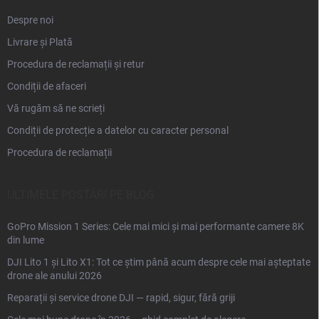
Despre noi
Livrare și Plată
Procedura de reclamații și retur
Condiții de afaceri
Vă rugăm să ne scrieți
Condiții de protecție a datelor cu caracter personal
Procedura de reclamații
ULTIMELE POSTĂRI PE BLOG
GoPro Mission 1 Series: Cele mai mici și mai performante camere 8K
din lume
DJI Lito 1 și Lito X1: Tot ce știm până acum despre cele mai așteptate
drone ale anului 2026
Reparații și service drone DJI — rapid, sigur, fără griji