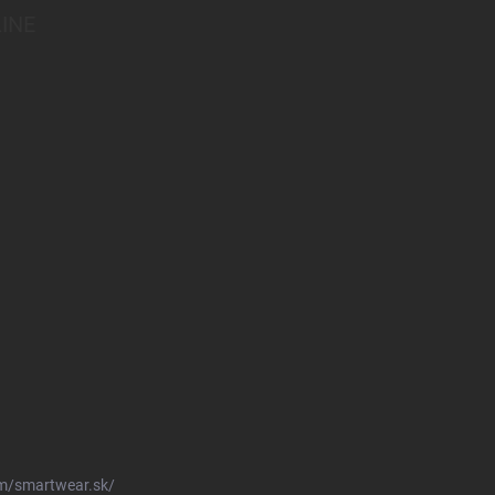
INE
m/smartwear.sk/