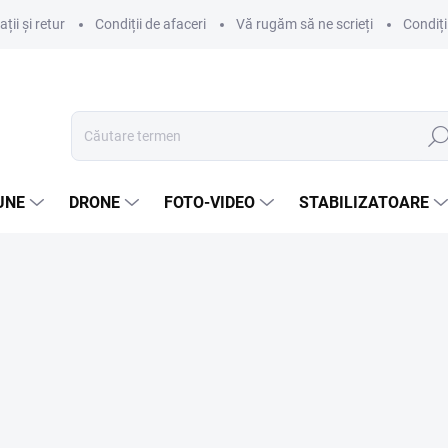
ii și retur
Condiții de afaceri
Vă rugăm să ne scrieți
Condiți
Căut
UNE
DRONE
FOTO-VIDEO
STABILIZATOARE