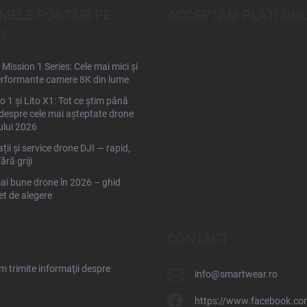
IMELE POSTĂRI PE
ACCEPTĂM PLĂŢI ONL
G
Mission 1 Series: Cele mai mici și
rformante camere 8K din lume
to 1 și Lito X1: Tot ce știm până
espre cele mai așteptate drone
ului 2026
ții și service drone DJI — rapid,
fără griji
ai bune drone în 2026 – ghid
t de alegere
CONTACT
 trimite informaţii despre
info
@
smartwear.ro
https://www.facebook.co