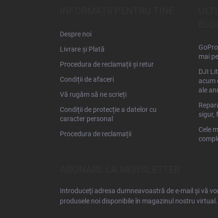
s
INFORMAȚII PENTRU TINE
ULT
o
BLO
l
Despre noi
GoPro 
Livrare și Plată
mai pe
Procedura de reclamații și retur
DJI Li
Condiții de afaceri
acum d
ale an
Vă rugăm să ne scrieți
Repara
Condiții de protecție a datelor cu
sigur, 
caracter personal
Cele m
Procedura de reclamații
comple
ABONARE LA NEWSLETTER
Introduceţi adresa dumneavoastră de e-mail şi vă vom
produsele noi disponibile în magazinul nostru virtual.