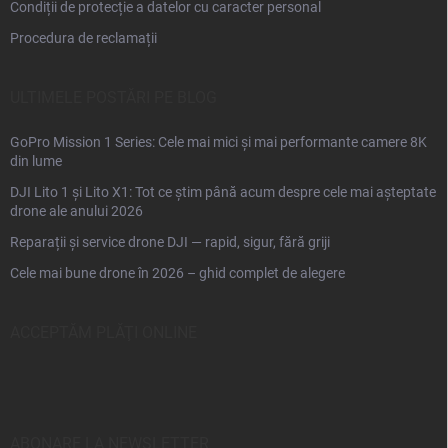
Condiții de protecție a datelor cu caracter personal
Procedura de reclamații
ULTIMELE POSTĂRI PE BLOG
GoPro Mission 1 Series: Cele mai mici și mai performante camere 8K
din lume
DJI Lito 1 și Lito X1: Tot ce știm până acum despre cele mai așteptate
drone ale anului 2026
Reparații și service drone DJI — rapid, sigur, fără griji
Cele mai bune drone în 2026 – ghid complet de alegere
ACCEPTĂM PLĂŢI ONLINE
ABONARE LA NEWSLETTER