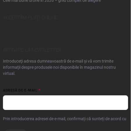
Cele mai bune drone în 2026 – ghid complet de alegere
ACCEPTĂM PLĂŢI ONLINE
ABONARE LA NEWSLETTER
Introduceţi adresa dumneavoastră de e-mail şi vă vom trimite
informaţii despre produsele noi disponibile în magazinul nostru
virtual.
ADRESĂ DE E-MAIL
Prin introducerea adresei de e-mail, confirmați că sunteți de acord cu
prelucrarea datelor cu caracter personal.