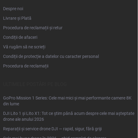
Despre noi
Livrare și Plată
Procedura de reclamații și retur
Condiții de afaceri
Vă rugăm să ne scrieți
Condiții de protecție a datelor cu caracter personal
Procedura de reclamații
ULTIMELE POSTĂRI PE BLOG
GoPro Mission 1 Series: Cele mai mici și mai performante camere 8K
din lume
DJI Lito 1 și Lito X1: Tot ce știm până acum despre cele mai așteptate
drone ale anului 2026
Reparații și service drone DJI — rapid, sigur, fără griji