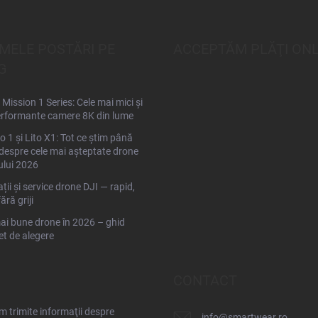
IMELE POSTĂRI PE
ACCEPTĂM PLĂŢI ONL
G
Mission 1 Series: Cele mai mici și
rformante camere 8K din lume
to 1 și Lito X1: Tot ce știm până
espre cele mai așteptate drone
ului 2026
ții și service drone DJI — rapid,
fără griji
ai bune drone în 2026 – ghid
t de alegere
CONTACT
 trimite informaţii despre
info
@
smartwear.ro