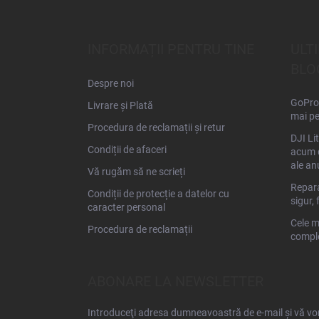
u
b
s
INFORMAȚII PENTRU TINE
ULT
o
BLO
l
Despre noi
GoPro 
Livrare și Plată
mai pe
Procedura de reclamații și retur
DJI Li
Condiții de afaceri
acum d
ale an
Vă rugăm să ne scrieți
Repara
Condiții de protecție a datelor cu
sigur, 
caracter personal
Cele m
Procedura de reclamații
comple
ABONARE LA NEWSLETTER
Introduceţi adresa dumneavoastră de e-mail şi vă vom