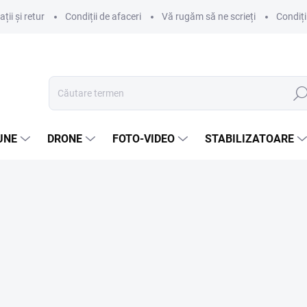
ii și retur
Condiții de afaceri
Vă rugăm să ne scrieți
Condiți
Căut
UNE
DRONE
FOTO-VIDEO
STABILIZATOARE