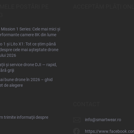
IMELE POSTĂRI PE
ACCEPTĂM PLĂŢI ONL
G
Mission 1 Series: Cele mai mici și
rformante camere 8K din lume
to 1 și Lito X1: Tot ce știm până
espre cele mai așteptate drone
ului 2026
ții și service drone DJI — rapid,
fără griji
ai bune drone în 2026 – ghid
t de alegere
CONTACT
 trimite informaţii despre
info
@
smartwear.ro
https://www.facebook.co