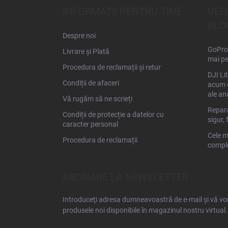
s
INFORMAȚII PENTRU TINE
ULT
o
BLO
l
Despre noi
GoPro 
Livrare și Plată
mai pe
Procedura de reclamații și retur
DJI Li
Condiții de afaceri
acum d
ale an
Vă rugăm să ne scrieți
Repara
Condiții de protecție a datelor cu
sigur, 
caracter personal
Cele m
Procedura de reclamații
comple
ABONARE LA NEWSLETTER
Introduceţi adresa dumneavoastră de e-mail şi vă vom
produsele noi disponibile în magazinul nostru virtual.