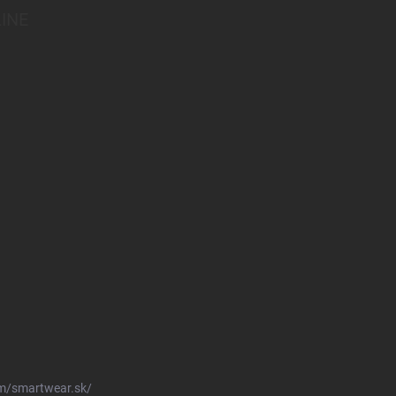
INE
m/smartwear.sk/