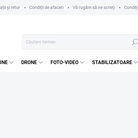
ii și retur
Condiții de afaceri
Vă rugăm să ne scrieți
Condiți
Căut
UNE
DRONE
FOTO-VIDEO
STABILIZATOARE