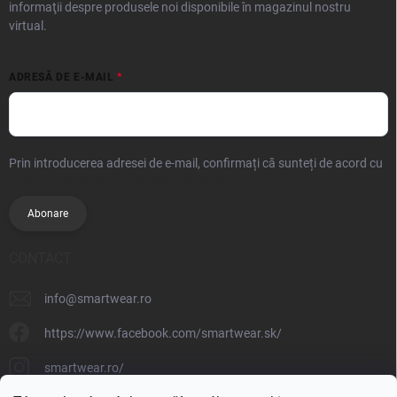
informaţii despre produsele noi disponibile în magazinul nostru
virtual.
ADRESĂ DE E-MAIL
Prin introducerea adresei de e-mail, confirmați că sunteți de acord cu
prelucrarea datelor cu caracter personal.
Abonare
CONTACT
info
@
smartwear.ro
https://www.facebook.com/smartwear.sk/
smartwear.ro/