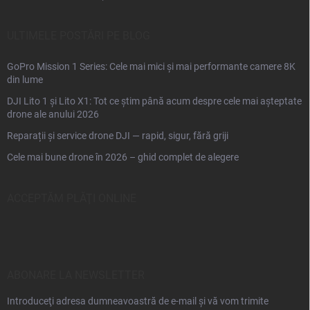
ULTIMELE POSTĂRI PE BLOG
GoPro Mission 1 Series: Cele mai mici și mai performante camere 8K
din lume
DJI Lito 1 și Lito X1: Tot ce știm până acum despre cele mai așteptate
drone ale anului 2026
Reparații și service drone DJI — rapid, sigur, fără griji
Cele mai bune drone în 2026 – ghid complet de alegere
ACCEPTĂM PLĂŢI ONLINE
ABONARE LA NEWSLETTER
Introduceţi adresa dumneavoastră de e-mail şi vă vom trimite