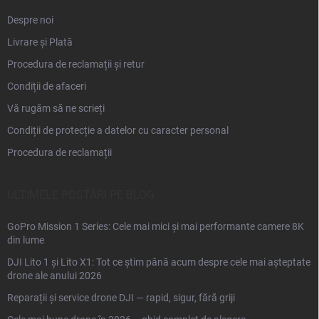
Despre noi
Livrare și Plată
Procedura de reclamații și retur
Condiții de afaceri
Vă rugăm să ne scrieți
Condiții de protecție a datelor cu caracter personal
Procedura de reclamații
ULTIMELE POSTĂRI PE BLOG
GoPro Mission 1 Series: Cele mai mici și mai performante camere 8K
din lume
DJI Lito 1 și Lito X1: Tot ce știm până acum despre cele mai așteptate
drone ale anului 2026
Reparații și service drone DJI — rapid, sigur, fără griji