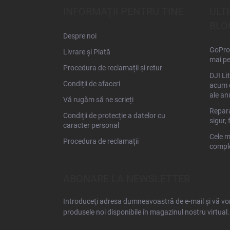
s
INFORMAȚII PENTRU TINE
ULT
o
BLO
l
Despre noi
GoPro 
Livrare și Plată
mai pe
Procedura de reclamații și retur
DJI Li
Condiții de afaceri
acum d
ale an
Vă rugăm să ne scrieți
Repara
Condiții de protecție a datelor cu
sigur, 
caracter personal
Cele m
Procedura de reclamații
comple
ABONARE LA NEWSLETTER
Introduceţi adresa dumneavoastră de e-mail şi vă vom
produsele noi disponibile în magazinul nostru virtual.