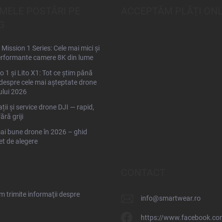
IMELE POSTĂRI PE
ACCEPTĂM PLĂŢI ONL
G
Mission 1 Series: Cele mai mici și
rformante camere 8K din lume
to 1 și Lito X1: Tot ce știm până
espre cele mai așteptate drone
ului 2026
ții și service drone DJI — rapid,
fără griji
ai bune drone în 2026 – ghid
t de alegere
CONTACT
 trimite informaţii despre
info
@
smartwear.ro
https://www.facebook.co