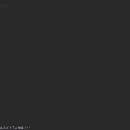
INE
m/smartwear.sk/