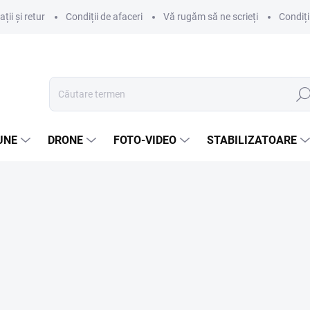
ii și retur
Condiții de afaceri
Vă rugăm să ne scrieți
Condiți
Căut
UNE
DRONE
FOTO-VIDEO
STABILIZATOARE