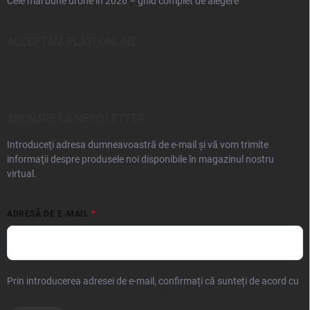
Cele mai bune drone în 2026 – ghid complet de alegere
ACCEPTĂM PLĂŢI ONLINE
ABONARE LA NEWSLETTER
Introduceţi adresa dumneavoastră de e-mail şi vă vom trimite
informaţii despre produsele noi disponibile în magazinul nostru
virtual.
ADRESĂ DE E-MAIL
Prin introducerea adresei de e-mail, confirmați că sunteți de acord cu
prelucrarea datelor cu caracter personal.