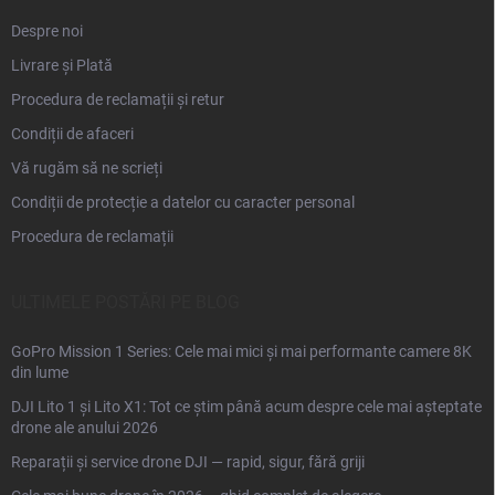
Despre noi
Livrare și Plată
Procedura de reclamații și retur
Condiții de afaceri
Vă rugăm să ne scrieți
Condiții de protecție a datelor cu caracter personal
Procedura de reclamații
ULTIMELE POSTĂRI PE BLOG
GoPro Mission 1 Series: Cele mai mici și mai performante camere 8K
din lume
DJI Lito 1 și Lito X1: Tot ce știm până acum despre cele mai așteptate
drone ale anului 2026
Reparații și service drone DJI — rapid, sigur, fără griji